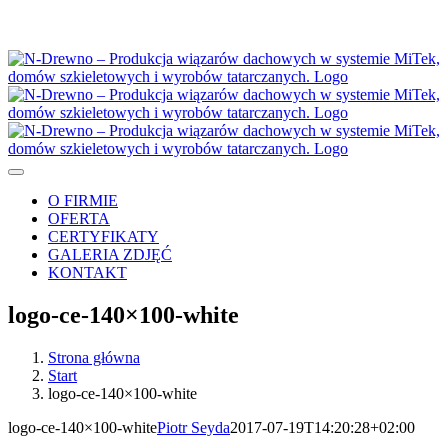
Przejdź
do
zawartości
Toggle
Navigation
O FIRMIE
OFERTA
CERTYFIKATY
GALERIA ZDJĘĆ
KONTAKT
logo-ce-140×100-white
Strona główna
Start
logo-ce-140×100-white
logo-ce-140×100-white
Piotr Seyda
2017-07-19T14:20:28+02:00